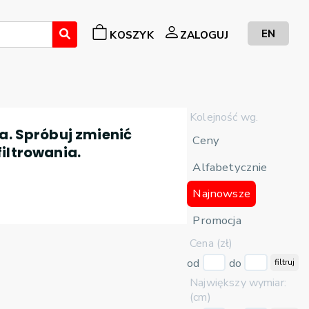
EN
KOSZYK
ZALOGUJ
Kolejność wg.
a. Spróbuj zmienić
Ceny
filtrowania.
Alfabetycznie
Najnowsze
Promocja
Cena (zł)
od
do
filtruj
Największy wymiar:
(cm)