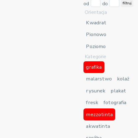
od
do
filtruj
Orientacja
Kwadrat
Pionowo
Poziomo
Kategorie
grafika
malarstwo
kolaż
rysunek
plakat
fresk
fotografia
mezzotinta
akwatinta
rzeźba