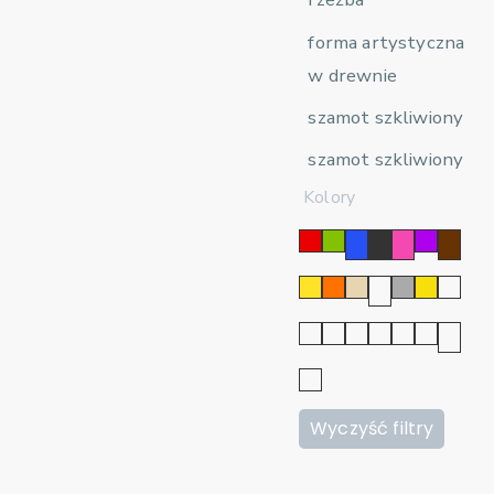
forma artystyczna
w drewnie
szamot szkliwiony
szamot szkliwiony
Kolory
Wyczyść filtry