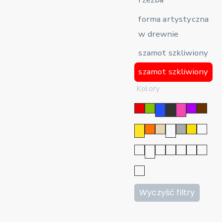
forma artystyczna
w drewnie
szamot szkliwiony
szamot szkliwiony
Kolory
Wyczyść filtry