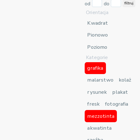
od
do
filtruj
Orientacja
Kwadrat
Pionowo
Poziomo
Kategorie
grafika
malarstwo
kolaż
rysunek
plakat
fresk
fotografia
mezzotinta
akwatinta
rzeźba