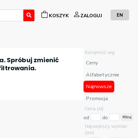
EN
KOSZYK
ZALOGUJ
Kolejność wg.
a. Spróbuj zmienić
Ceny
filtrowania.
Alfabetycznie
Najnowsze
Promocja
Cena (zł)
od
do
filtruj
Największy wymiar:
(cm)