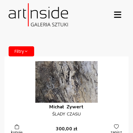
Filtry
Michał
Zywert
ŚLADY CZASU
300,00
zł
kupuję
zapisz