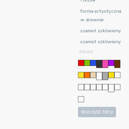
forma artystyczna
w drewnie
szamot szkliwiony
szamot szkliwiony
Kolory
Wyczyść filtry