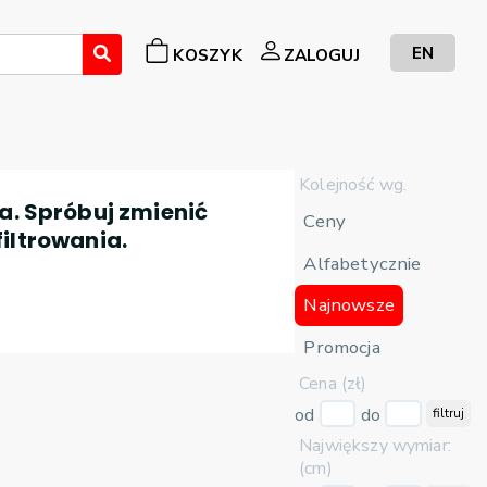
EN
KOSZYK
ZALOGUJ
Kolejność wg.
a. Spróbuj zmienić
Ceny
filtrowania.
Alfabetycznie
Najnowsze
Promocja
Cena (zł)
od
do
filtruj
Największy wymiar:
(cm)