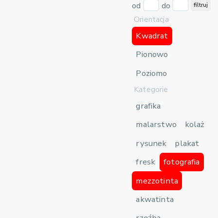
od
do
filtruj
Orientacja
Kwadrat
Pionowo
Poziomo
Kategorie
grafika
malarstwo
kolaż
rysunek
plakat
fresk
fotografia
mezzotinta
akwatinta
rzeźba