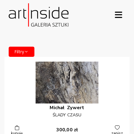
Filtry
Michał
Zywert
ŚLADY CZASU
300,00
zł
kupuję
zapisz