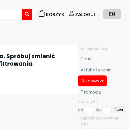
EN
KOSZYK
ZALOGUJ
Kolejność wg.
a. Spróbuj zmienić
Ceny
filtrowania.
Alfabetycznie
Najnowsze
Promocja
Cena (zł)
od
do
filtruj
Największy wymiar:
(cm)