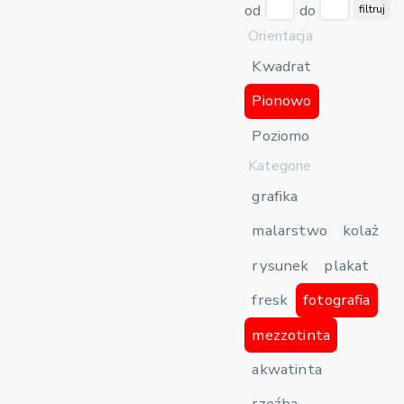
od
do
filtruj
Orientacja
Kwadrat
Pionowo
Poziomo
Kategorie
grafika
malarstwo
kolaż
rysunek
plakat
fresk
fotografia
mezzotinta
akwatinta
rzeźba