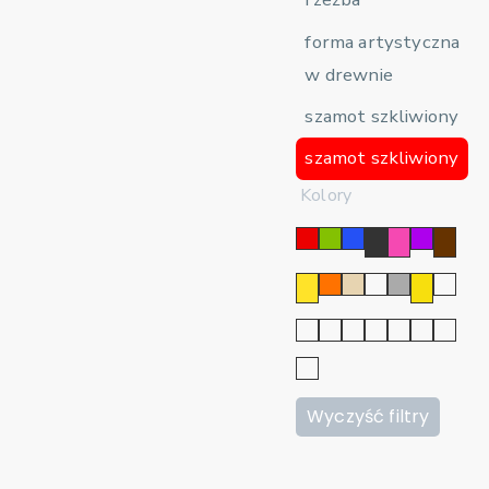
forma artystyczna
w drewnie
szamot szkliwiony
szamot szkliwiony
Kolory
Wyczyść filtry