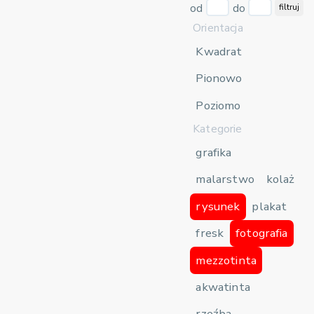
od
do
filtruj
Orientacja
Kwadrat
Pionowo
Poziomo
Kategorie
grafika
malarstwo
kolaż
rysunek
plakat
fresk
fotografia
mezzotinta
akwatinta
rzeźba