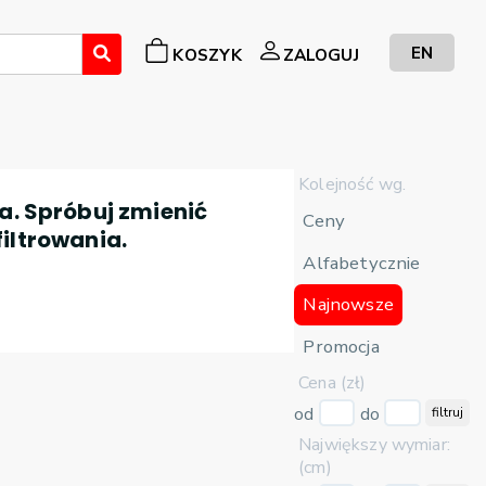
EN
KOSZYK
ZALOGUJ
Kolejność wg.
a. Spróbuj zmienić
Ceny
filtrowania.
Alfabetycznie
Najnowsze
Promocja
Cena (zł)
od
do
filtruj
Największy wymiar:
(cm)