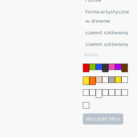
forma artystyczna
w drewnie
szamot szkliwiony
szamot szkliwiony
Kolory
Wyczyść filtry