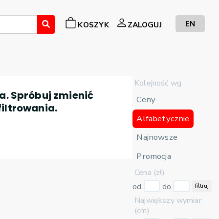
EN
KOSZYK
ZALOGUJ
Kolejność wg.
a. Spróbuj zmienić
Ceny
filtrowania.
Alfabetycznie
Najnowsze
Promocja
Cena (zł)
od
do
filtruj
Największy wymiar:
(cm)