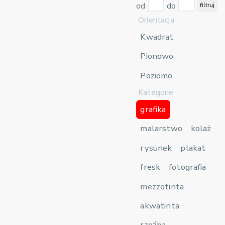
od
do
filtruj
Orientacja
Kwadrat
Pionowo
Poziomo
Kategorie
grafika
malarstwo
kolaż
rysunek
plakat
fresk
fotografia
mezzotinta
akwatinta
rzeźba