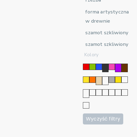
forma artystyczna
w drewnie
szamot szkliwiony
szamot szkliwiony
Kolory
Wyczyść filtry