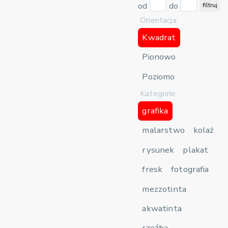
od
do
filtruj
Orientacja
Kwadrat
Pionowo
Poziomo
Kategorie
grafika
malarstwo
kolaż
rysunek
plakat
fresk
fotografia
mezzotinta
akwatinta
rzeźba