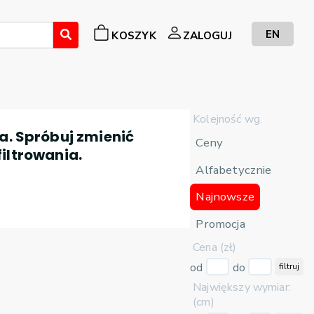
EN
KOSZYK
ZALOGUJ
Kolejność wg.
a. Spróbuj zmienić
Ceny
filtrowania.
Alfabetycznie
Najnowsze
Promocja
Cena (zł)
od
do
filtruj
Największy wymiar:
(cm)