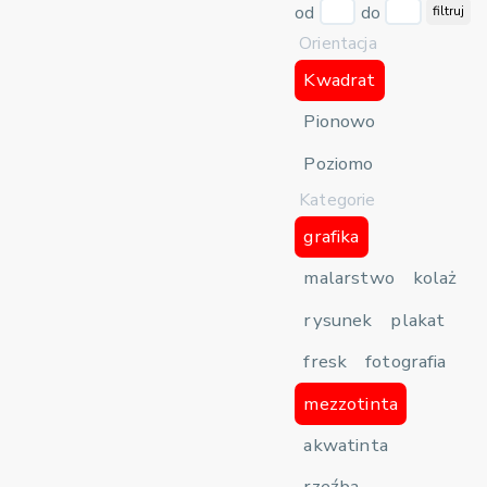
od
do
filtruj
Orientacja
Kwadrat
Pionowo
Poziomo
Kategorie
grafika
malarstwo
kolaż
rysunek
plakat
fresk
fotografia
mezzotinta
akwatinta
rzeźba