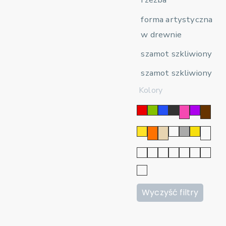
forma artystyczna
w drewnie
szamot szkliwiony
szamot szkliwiony
Kolory
Wyczyść filtry