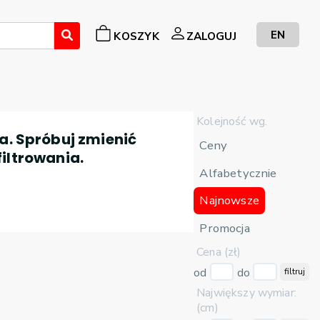
EN
KOSZYK
ZALOGUJ
Kolejność wg.
a. Spróbuj zmienić
Ceny
filtrowania.
Alfabetycznie
Najnowsze
Promocja
Cena (zł)
od
do
filtruj
Największy wymiar:
(cm)