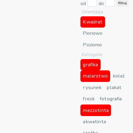
od
do
filtruj
Orientacja
Kwadrat
Pionowo
Poziomo
Kategorie
grafika
malarstwo
kolaż
rysunek
plakat
fresk
fotografia
mezzotinta
akwatinta
rzeźba