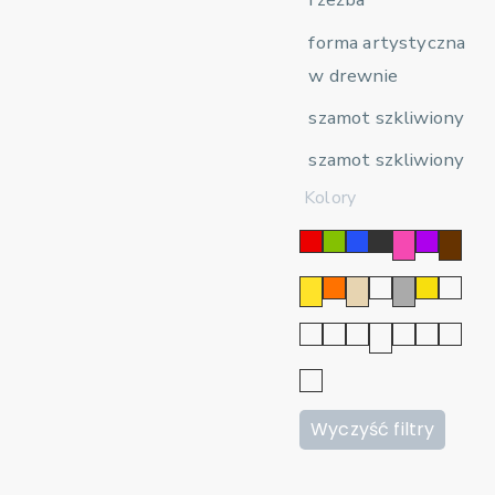
forma artystyczna
w drewnie
szamot szkliwiony
szamot szkliwiony
Kolory
Wyczyść filtry