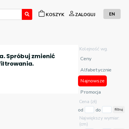
EN
KOSZYK
ZALOGUJ
Kolejność wg.
a. Spróbuj zmienić
Ceny
filtrowania.
Alfabetycznie
Najnowsze
Promocja
Cena (zł)
od
do
filtruj
Największy wymiar:
(cm)