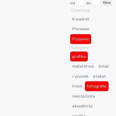
od
do
filtruj
Orientacja
Kwadrat
Pionowo
Poziomo
Kategorie
grafika
malarstwo
kolaż
rysunek
plakat
fresk
fotografia
mezzotinta
akwatinta
rzeźba