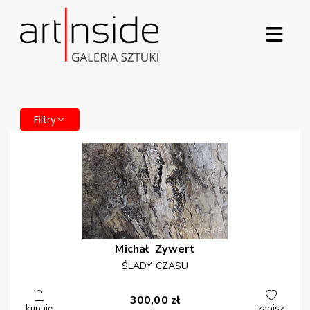
Filtry
Michał
Zywert
ŚLADY CZASU
300,00
zł
kupuję
zapisz