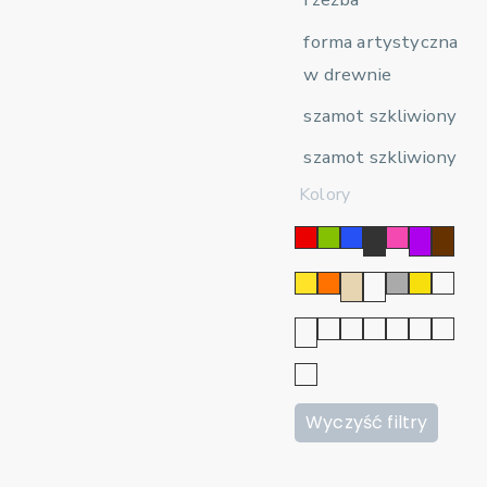
forma artystyczna
w drewnie
szamot szkliwiony
szamot szkliwiony
Kolory
Wyczyść filtry