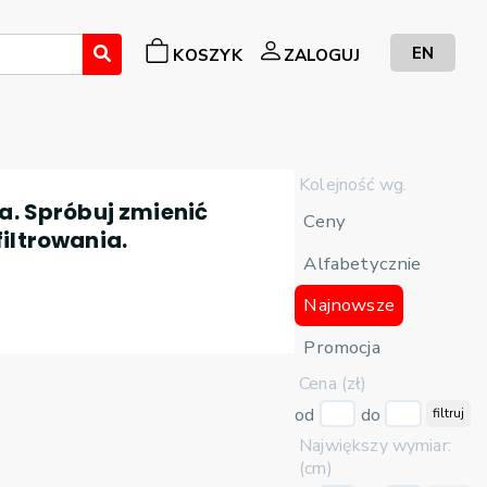
EN
KOSZYK
ZALOGUJ
Kolejność wg.
a. Spróbuj zmienić
Ceny
filtrowania.
Alfabetycznie
Najnowsze
Promocja
Cena (zł)
od
do
filtruj
Największy wymiar:
(cm)