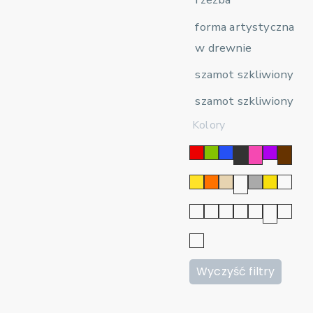
forma artystyczna
w drewnie
szamot szkliwiony
szamot szkliwiony
Kolory
Wyczyść filtry