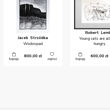
Robert
Lem
Jacek
Strzódka
Young cats are a
Wodospad
hungry
800,00
zł
600,00
zł
kupuję
zapisz
kupuję