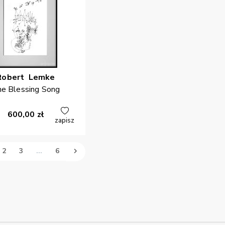
Robert
Lemke
e Blessing Song
600,00
zł
zapisz
2
3
...
6