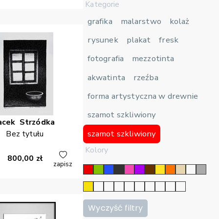
Kategorie
grafika
malarstwo
kolaż
rysunek
plakat
fresk
fotografia
mezzotinta
akwatinta
rzeźba
forma artystyczna w drewnie
szamot szkliwiony
acek
Strzódka
szamot szkliwiony
Bez tytułu
Kolory
800,00
zł
zapisz
Wyczyść filtry