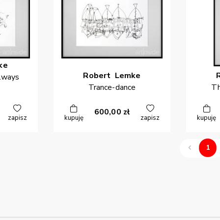
ke
Robert
Lemke
llways
Trance-dance
Th
600,00
zł
zapisz
kupuję
zapisz
kupuję
1