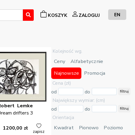
EN
KOSZYK
ZALOGUJ
Kolejność wg.
Ceny
Alfabetycznie
Najnowsze
Promocja
Cena (zł)
od
do
filtruj
Największy wymiar: (cm)
Robert
Lemke
od
do
filtruj
ream drifters 3
Orientacja
Kwadrat
Pionowo
Poziomo
1200,00
zł
zapisz