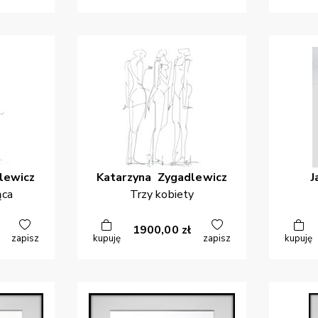
lewicz
Katarzyna
Zygadlewicz
J
ąca
Trzy kobiety
1900,00
zł
zapisz
kupuję
zapisz
kupuję