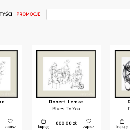
TYŚCI
PROMOCJE
ke
Robert
Lemke
Blues To You
D
600,00
zł
zapisz
kupuję
zapisz
kupuję