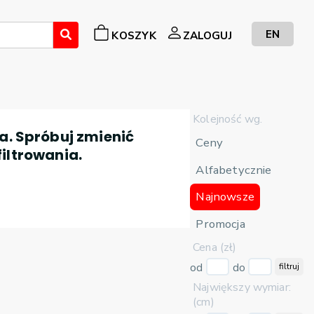
EN
KOSZYK
ZALOGUJ
Kolejność wg.
a. Spróbuj zmienić
Ceny
filtrowania.
Alfabetycznie
Najnowsze
Promocja
Cena (zł)
od
do
filtruj
Największy wymiar:
(cm)