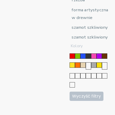
forma artystyczna
w drewnie
szamot szkliwiony
szamot szkliwiony
Kolory
Wyczyść filtry