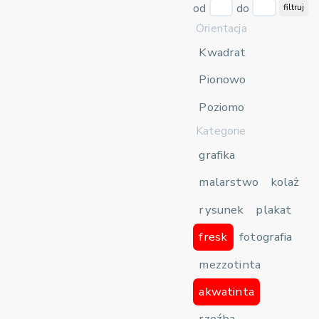
od
do
filtruj
Orientacja
Kwadrat
Pionowo
Poziomo
Kategorie
grafika
malarstwo
kolaż
rysunek
plakat
fresk
fotografia
mezzotinta
akwatinta
rzeźba