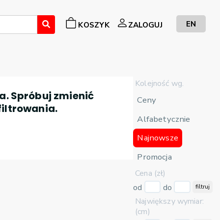
EN
KOSZYK
ZALOGUJ
Kolejność wg.
a. Spróbuj zmienić
Ceny
filtrowania.
Alfabetycznie
Najnowsze
Promocja
Cena (zł)
od
do
filtruj
Największy wymiar:
(cm)