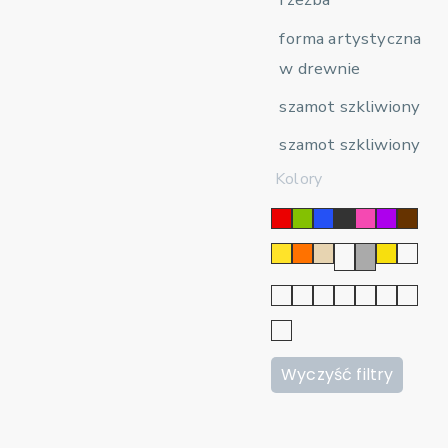
forma artystyczna
w drewnie
szamot szkliwiony
szamot szkliwiony
Kolory
Wyczyść filtry