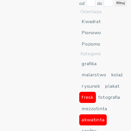
od
do
filtruj
Orientacja
Kwadrat
Pionowo
Poziomo
Kategorie
grafika
malarstwo
kolaż
rysunek
plakat
fresk
fotografia
mezzotinta
akwatinta
rzeźba