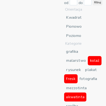
od
do
filtruj
Orientacja
Kwadrat
Pionowo
Poziomo
Kategorie
grafika
malarstwo
kolaż
rysunek
plakat
fresk
fotografia
mezzotinta
akwatinta
rzeźba