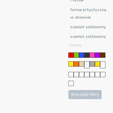
forma artystyczna
w drewnie
szamot szkliwiony
szamot szkliwiony
Kolory
Wyczyść filtry