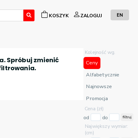
EN
KOSZYK
ZALOGUJ
Kolejność wg.
a. Spróbuj zmienić
Ceny
filtrowania.
Alfabetycznie
Najnowsze
Promocja
Cena (zł)
od
do
filtruj
Największy wymiar:
(cm)