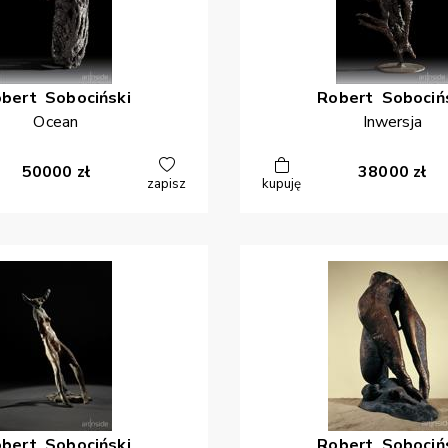
obert
Sobociński
Robert
Sobociń
Ocean
Inwersja
50000
zł
38000
zł
zapisz
kupuję
obert
Sobociński
Robert
Sobociń