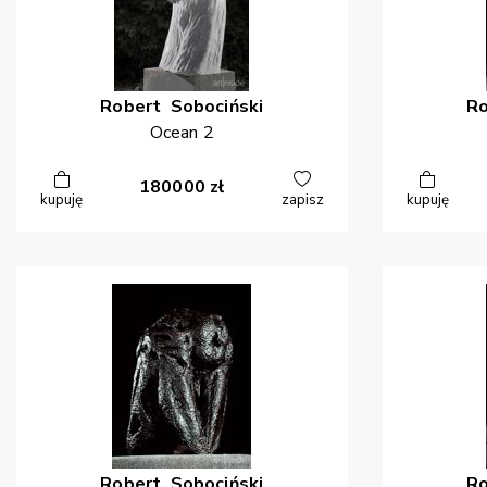
Robert
Sobociński
R
Ocean 2
180000
zł
kupuję
zapisz
kupuję
Robert
Sobociński
R