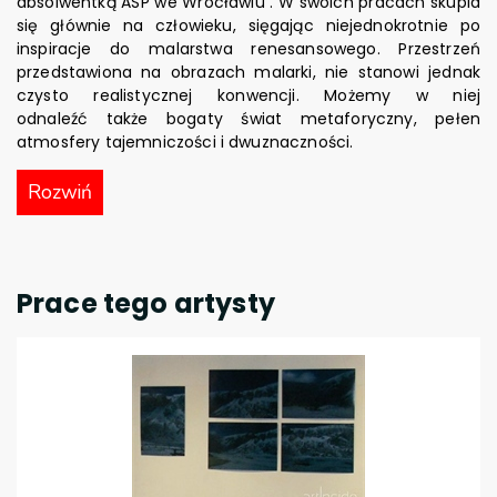
absolwentką ASP we Wrocławiu . W swoich pracach skupia
się głównie na człowieku, sięgając niejednokrotnie po
inspiracje do malarstwa renesansowego. Przestrzeń
przedstawiona na obrazach malarki, nie stanowi jednak
czysto realistycznej konwencji. Możemy w niej
odnaleźć także bogaty świat metaforyczny, pełen
atmosfery tajemniczości i dwuznaczności.
Rozwiń
Prace tego artysty