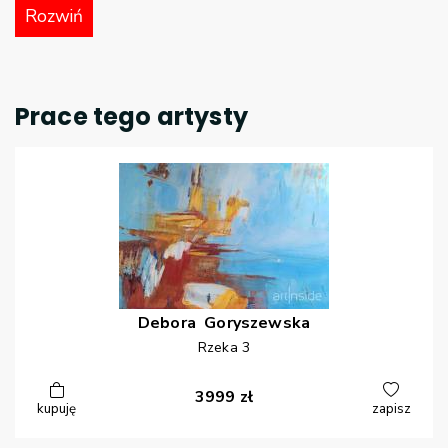
Rozwiń
Prace tego artysty
Debora
Goryszewska
Rzeka 3
3999
zł
kupuję
zapisz