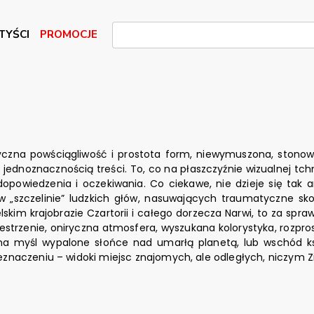
TYŚCI
PROMOCJE
czna powściągliwość i prostota form, niewymuszona, stonowa
jednoznacznością treści. To, co na płaszczyźnie wizualnej tchn
edopowiedzenia i oczekiwania. Co ciekawe, nie dzieje się ta
 „szczelinie” ludzkich głów, nasuwających traumatyczne skoj
lskim krajobrazie Czartorii i całego dorzecza Narwi, to za sp
zestrzenie, oniryczna atmosfera, wyszukana kolorystyka, rozp
e na myśl wypalone słońce nad umarłą planetą, lub wschód 
znaczeniu – widoki miejsc znajomych, ale odległych, niczym Zi