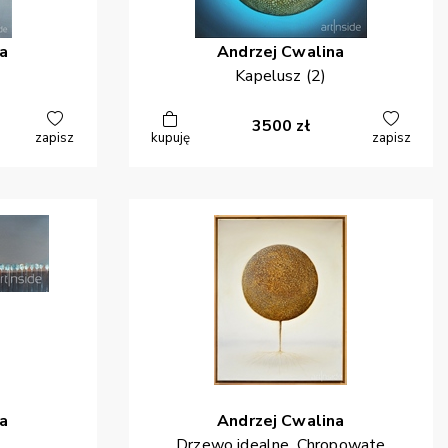
a
Andrzej
Cwalina
Kapelusz (2)
3500
zł
zapisz
kupuję
zapisz
a
Andrzej
Cwalina
Drzewo idealne. Chropowate