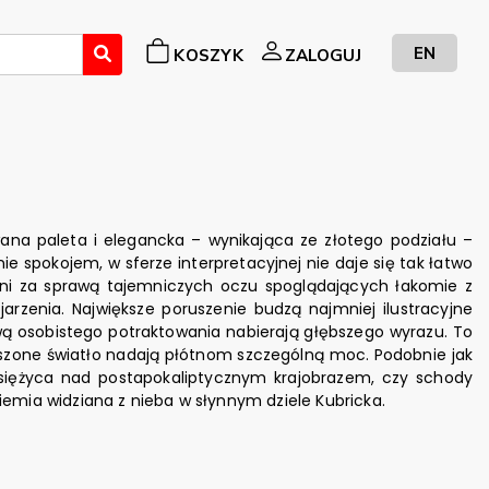
EN
KOSZYK
ZALOGUJ
na paleta i elegancka – wynikająca ze złotego podziału –
ie spokojem, w sferze interpretacyjnej nie daje się tak łatwo
k ani za sprawą tajemniczych oczu spoglądających łakomie z
arzenia. Największe poruszenie budzą najmniej ilustracyjne
rawą osobistego potraktowania nabierają głębszego wyrazu. To
roszone światło nadają płótnom szczególną moc. Podobnie jak
księżyca nad postapokaliptycznym krajobrazem, czy schody
emia widziana z nieba w słynnym dziele Kubricka.