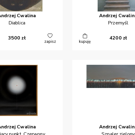
Andrzej
Cwalina
Andrzej
Cwalin
Diablica
Przemyśl
3500
zł
4200
zł
zapisz
kupuję
Andrzej
Cwalina
Andrzej
Cwalin
jący punkt. Czerwony
Szpaler zielony