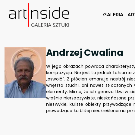
GALERIA
AR
Andrzej Cwalina
W jego obrazach powraca charakterysty
kompozycja. Nie jest to jednak tożsame z 
„oswoić”. Z płócien emanuje nastrój ni
wnętrza studni, ani nawet stłoczonych w
elementy. Mimo, że ich geneza tkwi w sie
właśnie nierzeczywiste, nieskończone pr
niezwykłe, kuliste obiekty przywodząc
prowadzące ku bliżej nieokreślonemu prze