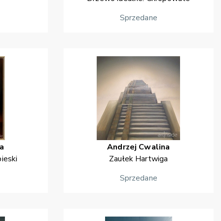
Sprzedane
a
Andrzej
Cwalina
bieski
Zaułek Hartwiga
Sprzedane