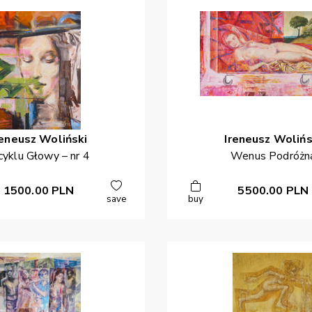
reneusz
Woliński
Ireneusz
Wolińs
cyklu Głowy – nr 4
Wenus Podróżn
1500.00
PLN
5500.00
PLN
save
buy