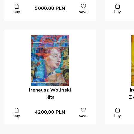
5000.00
PLN
buy
save
buy
Ireneusz
Woliński
I
Nita
Z 
4200.00
PLN
buy
save
buy