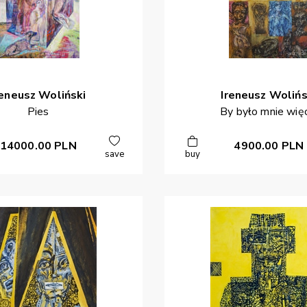
reneusz
Woliński
Ireneusz
Wolińs
Pies
By było mnie wię
14000.00
PLN
4900.00
PLN
save
buy