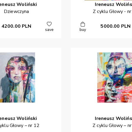
reneusz
Woliński
Ireneusz
Wolińs
Dziewczyna
Z cyklu Głowy - nr
4200.00
PLN
5000.00
PLN
save
buy
reneusz
Woliński
Ireneusz
Wolińs
yklu Głowy – nr 12
Z cyklu Głowy – n