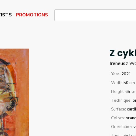
ISTS
PROMOTIONS
Z cyk
Ireneusz
Wo
Year:
2021
Width
50 cm
Height:
65 c
Technique:
oi
Surface:
card
Colors:
oran
Orientation:
v
Tags:
abstrac