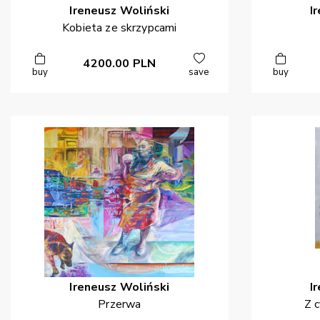
Ireneusz
Woliński
I
Kobieta ze skrzypcami
4200.00
PLN
buy
save
buy
Ireneusz
Woliński
I
Przerwa
Z c