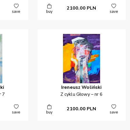
2100.00
PLN
save
buy
save
ki
Ireneusz
Woliński
r 7
Z cyklu Głowy – nr 6
2100.00
PLN
save
buy
save