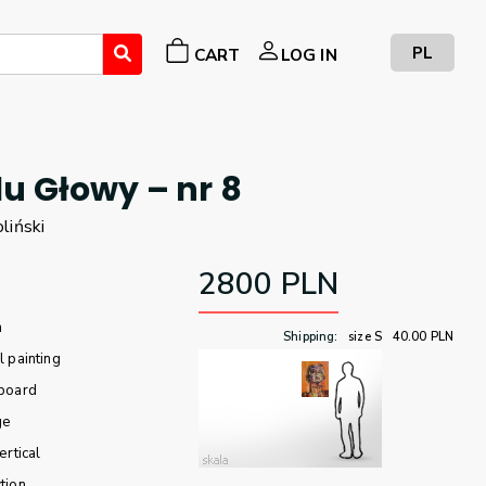
PL
CART
LOG IN
lu Głowy – nr 8
liński
2800
PLN
m
Shipping
:
size S
40.00
PLN
l painting
board
ge
ertical
tion