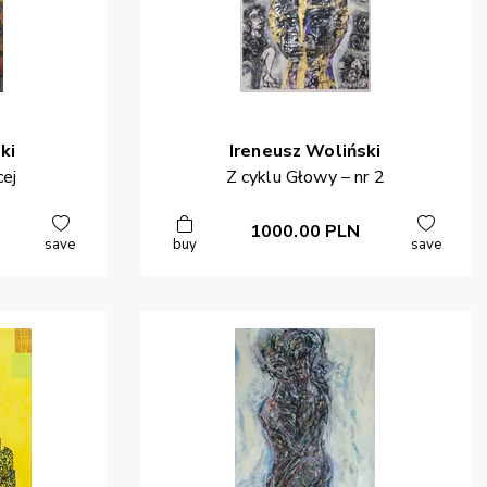
ki
Ireneusz
Woliński
cej
Z cyklu Głowy – nr 2
1000.00
PLN
save
buy
save