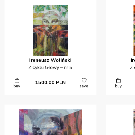
Ireneusz
Woliński
I
Z cyklu Głowy – nr 5
Z 
1500.00
PLN
buy
save
buy