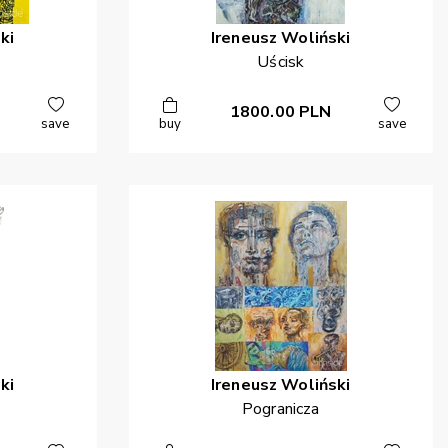
ki
Ireneusz
Woliński
Uścisk
1800.00
PLN
save
buy
save
ki
Ireneusz
Woliński
Pogranicza