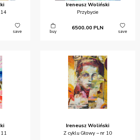
ki
Ireneusz
Woliński
 14
Przybycie
6500.00
PLN
save
buy
save
ki
Ireneusz
Woliński
r 11
Z cyklu Głowy – nr 10